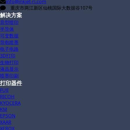
info@inkjet-ri.com
重庆市两江新区仙桃国际大数据谷107号
解决方案
异型喷印
半导体
可变数据
导电喷墨
电子电路
3D打印
生物打印
液晶显示
喷墨印刷
打印器件
FUJI
RICOH
KYOCERA
KM
EPSON
XAAR
XEROX